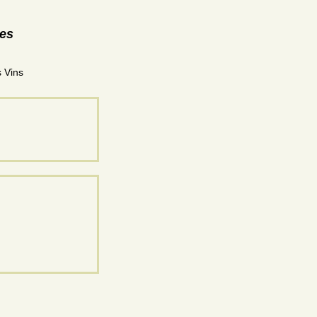
res
s Vins