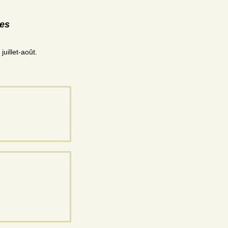
res
uillet-août.