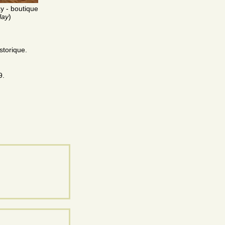
y - boutique
lay
)
storique.
9.