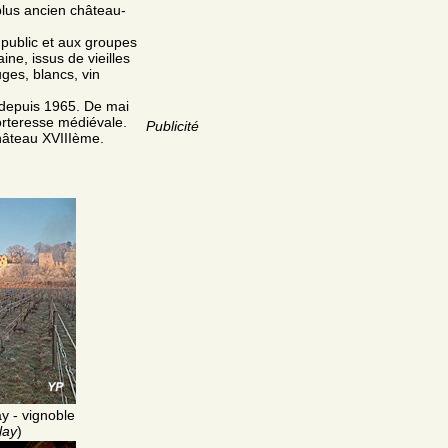
plus ancien château-
 public et aux groupes
ne, issus de vieilles
uges, blancs, vin
e depuis 1965. De mai
forteresse médiévale.
Publicité
château XVIIIème.
y - vignoble
lay
)