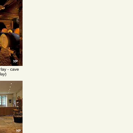
lay - cave
lay
)