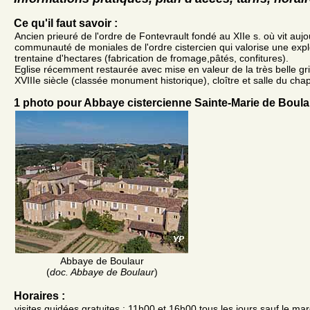
Ce qu'il faut savoir :
Ancien prieuré de l'ordre de Fontevrault fondé au XIIe s. où vit auj
communauté de moniales de l'ordre cistercien qui valorise une explo
trentaine d'hectares (fabrication de fromage,pâtés, confitures).
Eglise récemment restaurée avec mise en valeur de la très belle gril
XVIIIe siècle (classée monument historique), cloître et salle du chap
1 photo pour Abbaye cistercienne Sainte-Marie de Boula
Abbaye de Boulaur
(
doc. Abbaye de Boulaur
)
Horaires :
visites guidées gratuites : 11h00 et 16h00 tous les jours sauf le ma