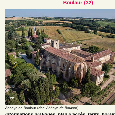
Boulaur (32)
Abbaye de Boulaur (
doc. Abbaye de Boulaur
)
Informations pratiques, plan d'accès, tarifs, horai