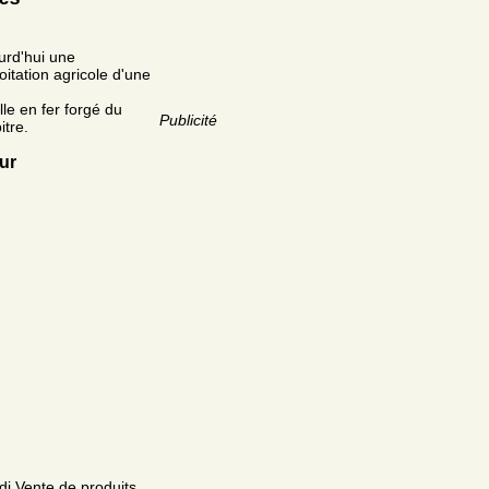
ourd'hui une
itation agricole d'une
le en fer forgé du
Publicité
itre.
ur
rdi Vente de produits