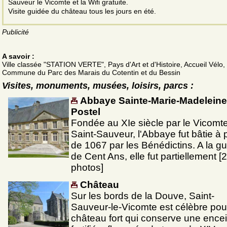
Sauveur le Vicomte et la Wifi gratuite.
Visite guidée du château tous les jours en été.
Publicité
A savoir :
Ville classée "STATION VERTE", Pays d'Art et d'Histoire, Accueil Vélo,
Commune du Parc des Marais du Cotentin et du Bessin
Visites, monuments, musées, loisirs, parcs :
Abbaye Sainte-Marie-Madeleine
Postel
Fondée au XIe siècle par le Vicomt
Saint-Sauveur, l'Abbaye fut bâtie à p
de 1067 par les Bénédictins. A la gu
de Cent Ans, elle fut partiellement [2
photos]
Château
Sur les bords de la Douve, Saint-
Sauveur-le-Vicomte est célèbre pou
château fort qui conserve une ence