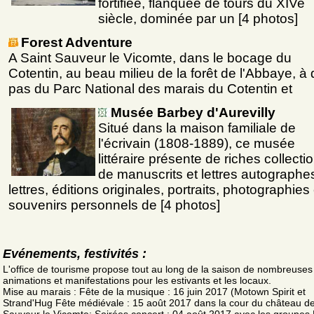
fortifiée, flanquée de tours du XIVe
siècle, dominée par un [4 photos]
Forest Adventure
A Saint Sauveur le Vicomte, dans le bocage du
Cotentin, au beau milieu de la forêt de l'Abbaye, à
pas du Parc National des marais du Cotentin et
Musée Barbey d'Aurevilly
Situé dans la maison familiale de
l'écrivain (1808-1889), ce musée
littéraire présente de riches collecti
de manuscrits et lettres autographe
lettres, éditions originales, portraits, photographies 
souvenirs personnels de [4 photos]
Evénements, festivités :
L'office de tourisme propose tout au long de la saison de nombreuses
animations et manifestations pour les estivants et les locaux.
Mise au marais : Fête de la musique : 16 juin 2017 (Motown Spirit et
Strand'Hug Fête médiévale : 15 août 2017 dans la cour du château de
Sauveur le Vicomte; Soirées concert : 04 août 2017 avec les groupes 