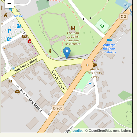
−
Leaflet
| © OpenStreetMap contributors