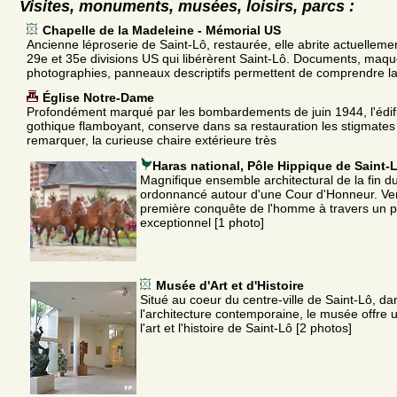
Visites, monuments, musées, loisirs, parcs :
Chapelle de la Madeleine - Mémorial US
Ancienne léproserie de Saint-Lô, restaurée, elle abrite actuellem
29e et 35e divisions US qui libérèrent Saint-Lô. Documents, maqu
photographies, panneaux descriptifs permettent de comprendre l
Église Notre-Dame
Profondément marqué par les bombardements de juin 1944, l'édifi
gothique flamboyant, conserve dans sa restauration les stigmates 
remarquer, la curieuse chaire extérieure très
Haras national, Pôle Hippique de Saint-
Magnifique ensemble architectural de la fin du
ordonnancé autour d'une Cour d'Honneur. Ven
première conquête de l'homme à travers un p
exceptionnel [1 photo]
Musée d'Art et d'Histoire
Situé au coeur du centre-ville de Saint-Lô, d
l'architecture contemporaine, le musée offre
l'art et l'histoire de Saint-Lô [2 photos]