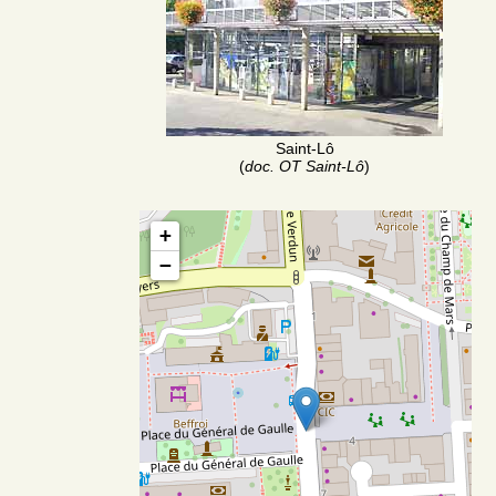
Saint-Lô
(
doc. OT Saint-Lô
)
+
−