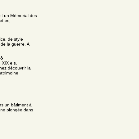
ent un Mémorial des
ettes,
a
ce, de style
de la guerre. A
Lô
 XIX e s.
ez découvrir la
atrimoine
ans un bâtiment à
 une plongée dans