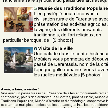
l'ancienne salle synodale du palais des archevêq
Musée des Traditions Populair
Lieu privilégié pour découvrir la
civilisation rurale de Tarentaise ave
présentation des activités agricoles
la vigne, des différents artisanats
traditionnels, de l'art religieux, en
particulier baroque, de l [5 photos]
Visite de la Ville
Une balade dans le centre historiqu
Moûtiers vous permettra de découvri
passé de Darentasia, nom de la cité
l'époque gallo-romaine. Vous traver
les ruelles médiévales [5 photos]
A voir, à faire, à visiter :
Ville avec un passé très riche. Présence de sites et monuments rema
: cathédrale, palais des archevêques-Comtes, pont St Pierre, Musée 
Traditions Populaires, Musée d'histoire et d'archéologie, coopérative lai
et charmes multiples : petites ruelles et passages insolites, rue piéto