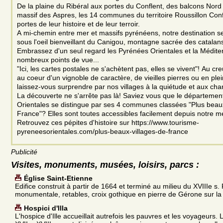
De la plaine du Ribéral aux portes du Conflent, des balcons Nor
massif des Aspres, les 14 communes du territoire Roussillon Conf
portes de leur histoire et de leur terroir.
A mi-chemin entre mer et massifs pyrénéens, notre destination se
sous l'oeil bienveillant du Canigou, montagne sacrée des catalan
Embrassez d'un seul regard les Pyrénées Orientales et la Médit
nombreux points de vue...
"Ici, les cartes postales ne s'achètent pas, elles se vivent"! Au cr
au coeur d'un vignoble de caractère, de vieilles pierres ou en ple
laissez-vous surprendre par nos villages à la quiétude et aux cha
La découverte ne s'arrête pas là! Saviez vous que le départeme
Orientales se distingue par ses 4 communes classées "Plus beaux
France"? Elles sont toutes accessibles facilement depuis notre mer
Retrouvez ces pépites d'histoire sur https://www.tourisme-
pyreneesorientales.com/plus-beaux-villages-de-france
Publicité
Visites, monuments, musées, loisirs, parcs :
Église Saint-Etienne
Edifice construit à partir de 1664 et terminé au milieu du XVIIIe s
monumentale, retables, croix gothique en pierre de Gérone sur la
Hospici d'Illa
L'hospice d'Ille accueillait autrefois les pauvres et les voyageurs. 