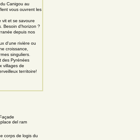
d du Canigou au
lent vous ouvrent les
 vit et se savoure
s. Besoin d'horizon ?
erranée depuis nos
eux d'une rivière ou
ine croissance,
rmes singuliers.
nt des Pyrénées
 villages de
veilleux territoire!
. Façade
 place del ram
Le corps de logis du