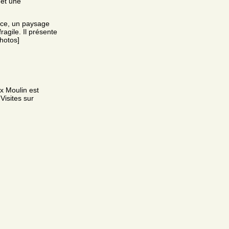
 et une
nce, un paysage
agile. Il présente
photos]
ux Moulin est
 Visites sur