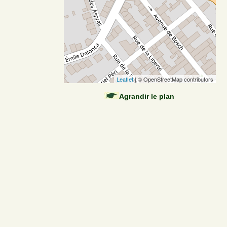
Leaflet
| © OpenStreetMap contributors
Agrandir le plan