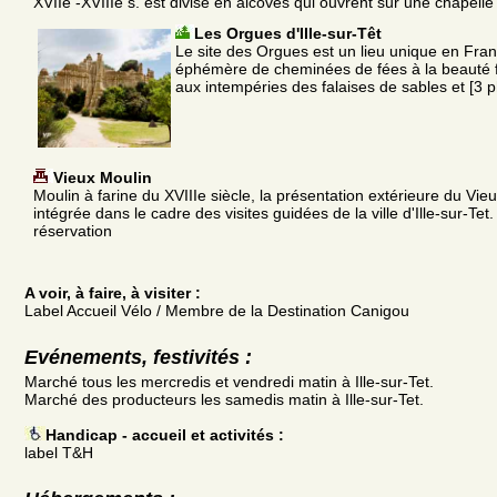
XVIIe -XVIIIe s. est divisé en alcôves qui ouvrent sur une chapelle
Les Orgues d'Ille-sur-Têt
Le site des Orgues est un lieu unique en Fra
éphémère de cheminées de fées à la beauté fr
aux intempéries des falaises de sables et [3 
Vieux Moulin
Moulin à farine du XVIIIe siècle, la présentation extérieure du Vie
intégrée dans le cadre des visites guidées de la ville d'Ille-sur-Tet.
réservation
A voir, à faire, à visiter :
Label Accueil Vélo / Membre de la Destination Canigou
Evénements, festivités :
Marché tous les mercredis et vendredi matin à Ille-sur-Tet.
Marché des producteurs les samedis matin à Ille-sur-Tet.
Handicap - accueil et activités :
label T&H