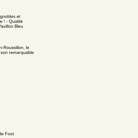
ignobles et
 ! - Qualité
Pavillon Bleu
-Roussillon, le
t son remarquable
 de Foot