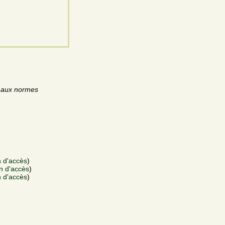
é aux normes
n d'accès
)
an d'accès
)
n d'accès
)