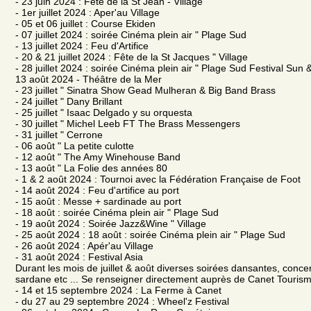
- 23 juin 2024 : Fête de la St Jean - Village
- 1er juillet 2024 : Aper'au Village
- 05 et 06 juillet : Course Ekiden
- 07 juillet 2024 : soirée Cinéma plein air " Plage Sud
- 13 juillet 2024 : Feu d'Artifice
- 20 & 21 juillet 2024 : Fête de la St Jacques " Village
- 28 juillet 2024 : soirée Cinéma plein air " Plage Sud Festival Sun &
13 août 2024 - Théâtre de la Mer
- 23 juillet " Sinatra Show Gead Mulheran & Big Band Brass
- 24 juillet " Dany Brillant
- 25 juillet " Isaac Delgado y su orquesta
- 30 juillet " Michel Leeb FT The Brass Messengers
- 31 juillet " Cerrone
- 06 août " La petite culotte
- 12 août " The Amy Winehouse Band
- 13 août " La Folie des années 80
- 1 & 2 août 2024 : Tournoi avec la Fédération Française de Foot
- 14 août 2024 : Feu d'artifice au port
- 15 août : Messe + sardinade au port
- 18 août : soirée Cinéma plein air " Plage Sud
- 19 août 2024 : Soirée Jazz&Wine " Village
- 25 août 2024 : 18 août : soirée Cinéma plein air " Plage Sud
- 26 août 2024 : Apér'au Village
- 31 août 2024 : Festival Asia
Durant les mois de juillet & août diverses soirées dansantes, concerts
sardane etc ... Se renseigner directement auprès de Canet Tourism
- 14 et 15 septembre 2024 : La Ferme à Canet
- du 27 au 29 septembre 2024 : Wheel'z Festival