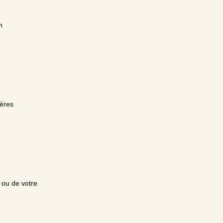
n
ières
e ou de votre