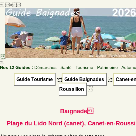
<
Nos 12 Guides :
Démarches - Santé - Tourisme - Patrimoine - Automo
Guide Tourisme
Guide Baignades
Canet-en
Roussillon
Baignade
Plage du Lido Nord (canet), Canet-en-Roussi
Nouveau :
en direct, la webcam au bas de cette page