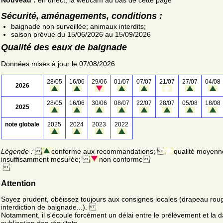
Sécurité, aménagements, conditions :
baignade non surveillée; animaux interdits;
saison prévue du 15/06/2026 au 15/09/2026
Qualité des eaux de baignade
Données mises à jour le 07/08/2026
28/05
16/06
29/06
01/07
07/07
21/07
27/07
04/08
2026
28/05
16/06
30/06
08/07
22/07
28/07
05/08
18/08
2025
note globale
2025
2024
2023
2022
Légende :
conforme aux recommandations;
qualité moyenn
insuffisamment mesurée;
non conforme
Attention
Soyez prudent, obéissez toujours aux consignes locales (drapeau rou
interdiction de baignade...).
Notamment, il s'écoule forcément un délai entre le prélèvement et la d