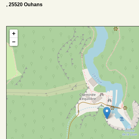
, 25520 Ouhans
+
−