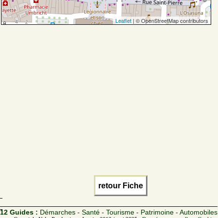
Leaflet
| © OpenStreetMap contributors
retour Fiche
12 Guides :
Démarches - Santé - Tourisme - Patrimoine - Automobiles