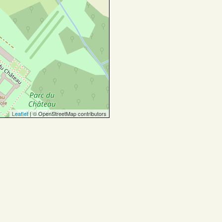
Leaflet
| © OpenStreetMap contributors