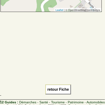
Leaflet
| © OpenStreetMap contributors
retour Fiche
12 Guides :
Démarches - Santé - Tourisme - Patrimoine - Automobiles