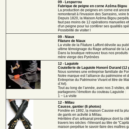
09 - Lesparrou
Fabrique de peigne en corne Azéma Bigou
La production de peignes en corne est ancestr
remonterait à l'invasion des Sarrasins, voire 
Depuis 1820, la Maison Azéma Bigou perpétue 
faut pas moins de 12 opérations manuelles et 
d'un peigne pour lui conférer ses qualités sp
Possibilité de visiter l
09 - Niaux
Filature de Niaux
La visite de la Filature Laffont dévoile au publi
ultime témoignage du filage artisanal de la 
Dans la boutique retrouvez tous nos produits 
mère vierge des Pyrénées
12 - Laguiole
Coutellerie de Laguiole Honoré Durand (12 
Nous sommes une entreprise familiale de For
Notre marque est l’alliance du patrimoine et d
Entreprise du Patrimoine Vivant et titre de Mai
d’Art).
Tout au long de l’année, avec nos 3 visites, 
partageons l’émotion du couteau Laguiole :
1 − La visite
12 - Millau
Causse, gantier (6 photos)
Fondée en 1892, la maison Causse est la pl
de gants en activité à Millau.
Héritière d'un artisanat prestigieux dont la cité
travers les siècles -l'élevant au titre de "Capi
maison perpétue le savoir-faire des maîtres 