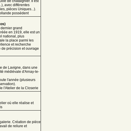
ille de châtaignier. Il est
.), avec différentes
es, pièces Uniques...).
Hollande possèdent
tos)
 dernier grand
réée en 1919, elle est un
el national, plus
le la place parmi les
ellence et recherche
e de précision et ouvrage
ne de Lavigne, dans une
ité médiévale d'Arnay-le-
oute l'année (plusieurs
servation).
e l'Atelier de la Closerie
ier où elle réalise et
is
-galerie. Création de pièce
avail de reliure et