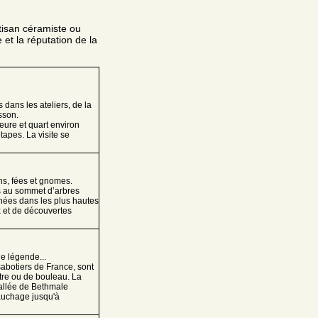
rtisan céramiste ou
e et la réputation de la
 dans les ateliers, de la
isson.
eure et quart environ
tapes. La visite se
ns, fées et gnomes.
ts au sommet d’arbres
hées dans les plus hautes
 et de découvertes
e légende...
sabotiers de France, sont
tre ou de bouleau. La
vallée de Bethmale
bauchage jusqu'à