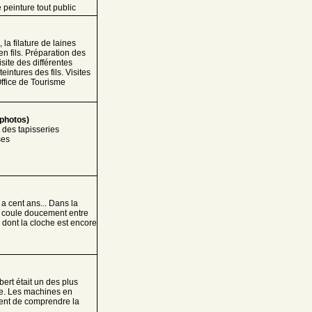
e peinture tout public
la filature de laines
en fils. Préparation des
isite des différentes
eintures des fils. Visites
Office de Tourisme
 photos)
 des tapisseries
ses
 a cent ans... Dans la
ne coule doucement entre
le dont la cloche est encore
bert était un des plus
ce. Les machines en
tent de comprendre la