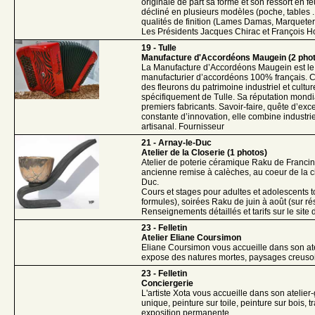
originale de part sa forme et son ressort en feu
décliné en plusieurs modèles (poche, tables ..
qualités de finition (Lames Damas, Marqueteri
Les Présidents Jacques Chirac et François 
19 - Tulle
Manufacture d'Accordéons Maugein (2 pho
La Manufacture d’Accordéons Maugein est le
manufacturier d’accordéons 100% français. C
des fleurons du patrimoine industriel et cultur
spécifiquement de Tulle. Sa réputation mondia
premiers fabricants. Savoir-faire, quête d’exc
constante d’innovation, elle combine industri
artisanal. Fournisseur
21 - Arnay-le-Duc
Atelier de la Closerie (1 photos)
Atelier de poterie céramique Raku de Franci
ancienne remise à calèches, au coeur de la c
Duc.
Cours et stages pour adultes et adolescents t
formules), soirées Raku de juin à août (sur ré
Renseignements détaillés et tarifs sur le site d
23 - Felletin
Atelier Eliane Coursimon
Eliane Coursimon vous accueille dans son atel
expose des natures mortes, paysages creuso
23 - Felletin
Conciergerie
L'artiste Xota vous accueille dans son atelier
unique, peinture sur toile, peinture sur bois, tr
exposition permanente.