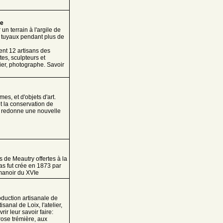
re
un terrain à l'argile de
s, tuyaux pendant plus de
lent 12 artisans des
stes, sculpteurs et
nier, photographe. Savoir
s, et d'objets d'art.
et la conservation de
t redonne une nouvelle
s de Meautry offertes à la
s fut crée en 1873 par
manoir du XVIe
oduction artisanale de
isanal de Loix, l'atelier,
ir leur savoir faire:
 rose trémière, aux