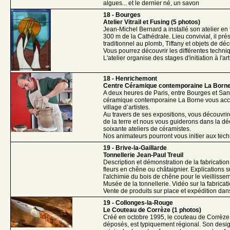
algues... et le dernier né, un savon
18 - Bourges
Atelier Vitrail et Fusing (5 photos)
Jean-Michel Bernard a installé son atelier en
300 m de la Cathédrale. Lieu convivial, il prése
traditionnel au plomb, Tiffany et objets de dé
Vous pourrez découvrir les différentes techn
L'atelier organise des stages d'initiation à l'art 
18 - Henrichemont
Centre Céramique contemporaine La Borne
A deux heures de Paris, entre Bourges et San
céramique contemporaine La Borne vous accu
village d’artistes.
Au travers de ses expositions, vous découvrir
de la terre et nous vous guiderons dans la d
soixante ateliers de céramistes.
Nos animateurs pourront vous initier aux tec
19 - Brive-la-Gaillarde
Tonnellerie Jean-Paul Treuil
Description et démonstration de la fabricatio
fleurs en chêne ou châtaignier. Explications 
l'alchimie du bois de chêne pour le vieillissem
Musée de la tonnellerie. Vidéo sur la fabricati
Vente de produits sur place et expédition dan
19 - Collonges-la-Rouge
Le Couteau de Corrèze (1 photos)
Créé en octobre 1995, le couteau de Corrèz
déposés, est typiquement régional. Son desig