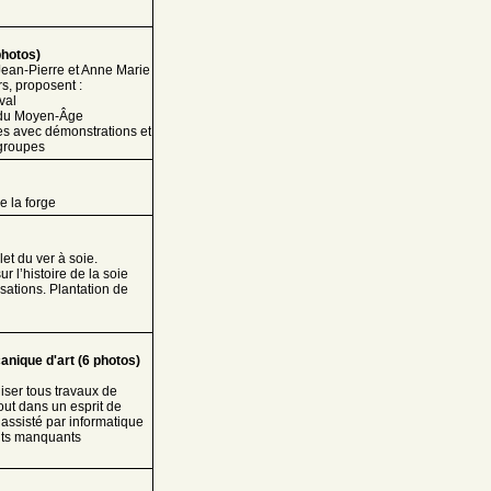
photos)
ean-Pierre et Anne Marie
s, proposent :
val
s du Moyen-Âge
es avec démonstrations et
-groupes
e la forge
et du ver à soie.
 l’histoire de la soie
isations. Plantation de
anique d'art (6 photos)
iser tous travaux de
out dans un esprit de
n assisté par informatique
ents manquants