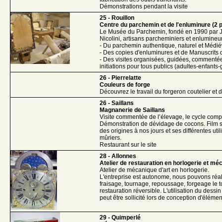
Démonstrations pendant la visite
25 - Rouillon
Centre du parchemin et de l'enluminure (2 
Le Musée du Parchemin, fondé en 1990 par J
Nicolini, artisans parcheminiers et enlumineur
- Du parchemin authentique, naturel et Médié
- Des copies d'enluminures et de Manuscrit
- Des visites organisées, guidées, commenté
initiations pour tous publics (adultes-enfants
26 - Pierrelatte
Couleurs de forge
Découvrez le travail du forgeron coutelier et d
26 - Saillans
Magnanerie de Saillans
Visite commentée de l’élevage, le cycle compl
Démonstration de dévidage de cocons. Film sur
des origines à nos jours et ses différentes util
mûriers.
Restaurant sur le site
28 - Allonnes
Atelier de restauration en horlogerie et méc
Atelier de mécanique d'art en horlogerie.
L'entreprise est autonome, nous pouvons réal
fraisage, tournage, repoussage, forgeage le t
restauration réversible. L'utilisation du dessi
peut être sollicité lors de conception d'élém
29 - Quimperlé