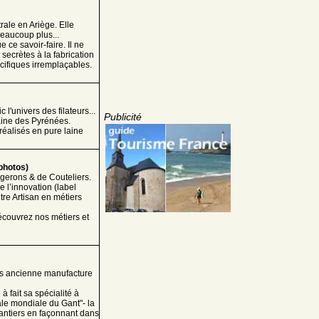
ale en Ariège. Elle
beaucoup plus...
ce savoir-faire. Il ne
secrètes à la fabrication
écifiques irremplaçables.
c l'univers des filateurs...
Publicité
Laine des Pyrénées.
réalisés en pure laine
photos)
gerons & de Couteliers.
e l’innovation (label
tre Artisan en métiers
découvrez nos métiers et
us ancienne manufacture
 à fait sa spécialité à
tale mondiale du Gant"- la
gantiers en façonnant dans