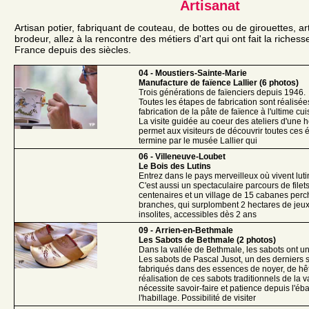
Artisanat
Artisan potier, fabriquant de couteau, de bottes ou de girouettes, a
brodeur, allez à la rencontre des métiers d'art qui ont fait la richess
France depuis des siècles.
04 - Moustiers-Sainte-Marie
Manufacture de faïence Lallier (6 photos)
Trois générations de faïenciers depuis 1946.
Toutes les étapes de fabrication sont réalisées
fabrication de la pâte de faïence à l'ultime cu
La visite guidée au coeur des ateliers d'une h
permet aux visiteurs de découvrir toutes ces é
termine par le musée Lallier qui
06 - Villeneuve-Loubet
Le Bois des Lutins
Entrez dans le pays merveilleux où vivent luti
C'est aussi un spectaculaire parcours de file
centenaires et un village de 15 cabanes perc
branches, qui surplombent 2 hectares de jeux
insolites, accessibles dès 2 ans
09 - Arrien-en-Bethmale
Les Sabots de Bethmale (2 photos)
Dans la vallée de Bethmale, les sabots ont un
Les sabots de Pascal Jusot, un des derniers 
fabriqués dans des essences de noyer, de hê
réalisation de ces sabots traditionnels de la 
nécessite savoir-faire et patience depuis l'é
l'habillage. Possibilité de visiter