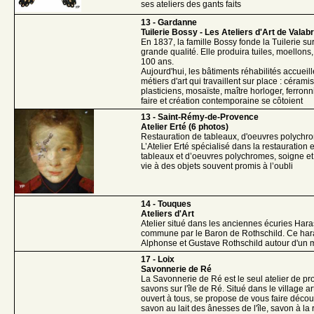
ses ateliers des gants faits
13 - Gardanne
Tuilerie Bossy - Les Ateliers d'Art de Valab
En 1837, la famille Bossy fonde la Tuilerie sur 
grande qualité. Elle produira tuiles, moellon
100 ans.
Aujourd'hui, les bâtiments réhabilités accueil
métiers d'art qui travaillent sur place : cérami
plasticiens, mosaïste, maître horloger, ferron
faire et création contemporaine se côtoient
13 - Saint-Rémy-de-Provence
Atelier Erté (6 photos)
Restauration de tableaux, d'oeuvres polychrome
L’Atelier Erté spécialisé dans la restauration 
tableaux et d’oeuvres polychromes, soigne e
vie à des objets souvent promis à l’oubli
14 - Touques
Ateliers d'Art
Atelier situé dans les anciennes écuries Hara
commune par le Baron de Rothschild. Ce hara
Alphonse et Gustave Rothschild autour d'un 
17 - Loix
Savonnerie de Ré
La Savonnerie de Ré est le seul atelier de pr
savons sur l'île de Ré. Situé dans le village art
ouvert à tous, se propose de vous faire découvr
savon au lait des ânesses de l'île, savon à la