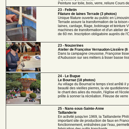
Peinture sur toile, bois, verre, reliure Cours d
23 - Felletin
Filature de laines Terrade (3 photos)
Unique filature ouverte au public en Limousin, 
Terrade assure la transformation de la toison 
laines, cardage, filage, bobinage et teinture V
machines de transformation et d'un atelier de t
de 60 mn. Inscription obligatoire auprès de l'
23 - Nouzerines
Atelier de Françoise Vernaudon-Lissière (6
Dans la campagne creusoise, Françoise tisse
d'Aubusson sur ses métiers à tisser basse lis
24 - Le Bugue
Le Bournat (18 photos)
Au village du Bournat le temps s'est arrêté il y
beauté des vieilles pierres, la vie quotidien
le chant des ailes du moulin, l'église et l'éco
prête à sonner la récréation. Fileuse de verre
25 - Nans-sous-Sainte-Anne
Taillanderie
En activité jusqu'en 1969, la Taillanderie Phili
important site de production de faux en Fran
fonctionnement, entraînées par l'eau, permet
fabrication des outils tranchants.