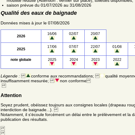
mobilité réduite (Attention : vérifier sur place); toilettes disponibles;
saison prévue du 01/07/2026 au 31/08/2026
Qualité des eaux de baignade
Données mises à jour le 07/08/2026
16/06
02/07
20/07
2026
17/06
07/07
22/07
01/08
2025
note globale
2025
2024
2023
2022
Légende :
conforme aux recommandations;
qualité moyenn
insuffisamment mesurée;
non conforme
Attention
Soyez prudent, obéissez toujours aux consignes locales (drapeau rou
interdiction de baignade...).
Notamment, il s'écoule forcément un délai entre le prélèvement et la d
publication des résultats.