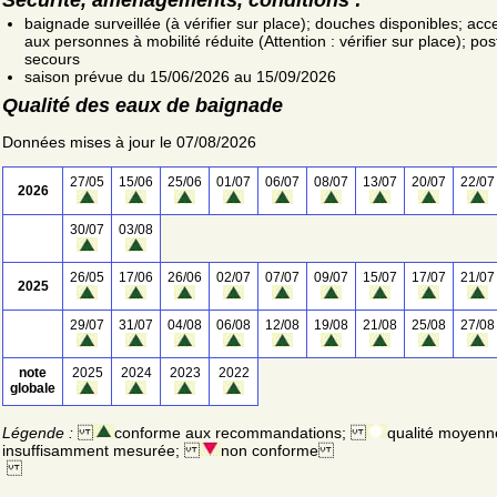
baignade surveillée (à vérifier sur place); douches disponibles; acc
aux personnes à mobilité réduite (Attention : vérifier sur place); po
secours
saison prévue du 15/06/2026 au 15/09/2026
Qualité des eaux de baignade
Données mises à jour le 07/08/2026
27/05
15/06
25/06
01/07
06/07
08/07
13/07
20/07
22/07
2026
30/07
03/08
26/05
17/06
26/06
02/07
07/07
09/07
15/07
17/07
21/07
2025
29/07
31/07
04/08
06/08
12/08
19/08
21/08
25/08
27/08
note
2025
2024
2023
2022
globale
Légende :
conforme aux recommandations;
qualité moyenn
insuffisamment mesurée;
non conforme