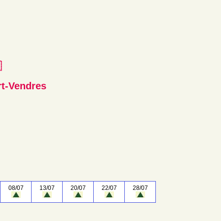
e
rt-Vendres
08/07
13/07
20/07
22/07
28/07