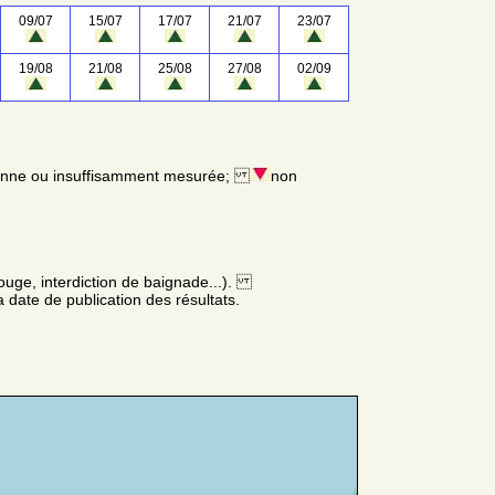
09/07
15/07
17/07
21/07
23/07
19/08
21/08
25/08
27/08
02/09
enne ou insuffisamment mesurée;
non
ouge, interdiction de baignade...).
 date de publication des résultats.