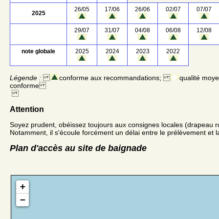
26/05
17/06
26/06
02/07
07/07
2025
29/07
31/07
04/08
06/08
12/08
note globale
2025
2024
2023
2022
Légende :
conforme aux recommandations;
qualité moy
conforme
Attention
Soyez prudent, obéissez toujours aux consignes locales (drapeau r
Notamment, il s'écoule forcément un délai entre le prélèvement et la
Plan d'accès au site de baignade
+
−