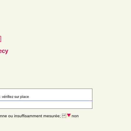
e
ecy
: vérifiez sur place
enne ou insuffisamment mesurée;
non