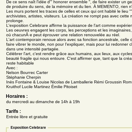
De ce sens naît l'idée d'" honorer ensemble ", de faire exister un
de produire du sens, de la mémoire et du lien. À MEMENTO, rien n'
Les murs portent les traces de celles et ceux qui ont habité le lieu "”
archivistes, artistes, visiteurs. La création ne rompt pas avec cette 
prolonge.
L'exposition Celebrare affirme la puissance de l'art comme expérie
Les oeuvres engagent les corps, les perceptions et les imaginaires
où chacunÂ·e peut éprouver une relation renouvelée au réel.
L'art contemporain renoue alors avec sa fonction ancestrale, celle d
faire vibrer le monde, non pour l'expliquer, mais pour lui redonner 
dans une intensité partagée.
Célébrer l'art, c'est rendre grâce aux humains, aux lieux, aux cycles
beauté fragile qui nous entoure. C'est affirmer que, tant que la cré
reste habitable
Avec :
Nelson Bourrec Carter
Stéphanie Cherpin
Inès Fontaine & Louise Nicolas de Lamballerie Rémi Groussin Ro
Kruithof Lucile Martinez Émilie Pitoiset
Horaires :
du mercredi au dimanche de 14h à 19h
Tarifs :
Entrée libre et gratuite
Exposition Celebrare