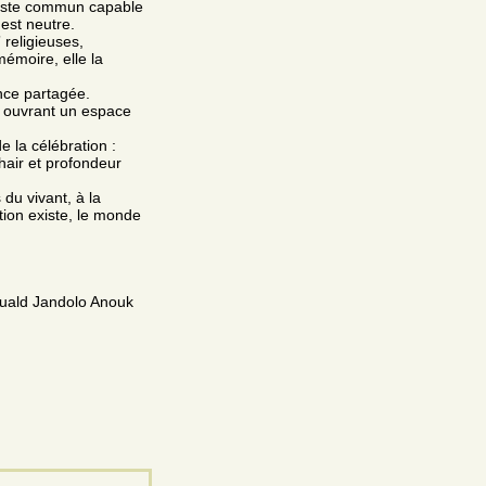
 geste commun capable
est neutre.
 religieuses,
mémoire, elle la
nce partagée.
, ouvrant un espace
e la célébration :
chair et profondeur
 du vivant, à la
ation existe, le monde
muald Jandolo Anouk