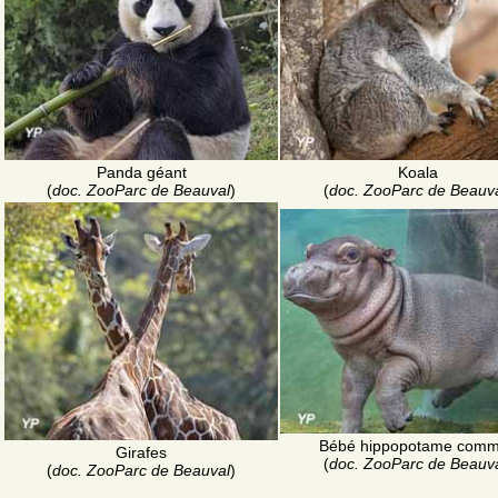
Koala
Panda géant
(
doc. ZooParc de Beauv
(
doc. ZooParc de Beauval
)
Bébé hippopotame com
Girafes
(
doc. ZooParc de Beauv
(
doc. ZooParc de Beauval
)