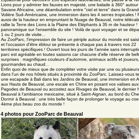
Lions pour y admirer les fauves en majesté, une balade à 360° autour
Savane Africaine, une déambulation entre "ciel et terre" dans la Gran
Volière Sud-Américaine, une immersion dans les 4 serres tropicales !
aussi de la hauteur en empruntant le Nuage de Beauval, notre télécab
rallie la Terre des Lions à la Plaine des Eléphants à 35 m de hauteur 
panoramique sur l'ensemble du site ! Voilà de quoi voyager et se dépa
1 ou 2 jours de visite...
Au ZooParc, l'impression de faire un périple autour du monde est sais
et l'occasion d'être ébloui se présente à chaque pas à travers nos 22
territoires spécifiques ! Ouvert tous les jours de l'année sans interrupti
parc est agréable en toutes saisons car chacune d'elle réserve de bel
surprises : magnifiques couleurs d'automne, animaux actifs et joueurs
gourmandes au chaud...
Enfin quoi de mieux que de compléter votre visite par une ou plusieur
dans l'un de nos hôtels situés à proximité du ZooParc. Laissez-vous t
une escapade à Bali dans les Jardins de Beauval, une immersion en A
aux Hauts de Beauval, une escale en Chine en posant vos valises aux
Pagodes de Beauval ou accostez aux Rivages de Beauval, le dernier h
Beauval à l'ambiance mexicaine, situé à Saint-Aignan, au bord du Che
Dormir à Beauval : une très belle façon de prolonger le voyage au coe
4ème plus beau zoo du monde !
4 photos pour ZooParc de Beauval