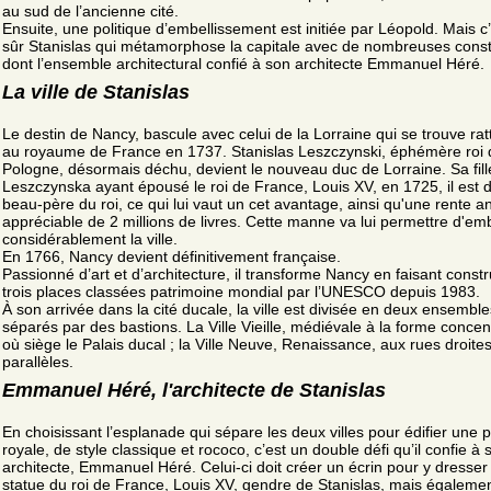
au sud de l’ancienne cité.
Ensuite, une politique d’embellissement est initiée par Léopold. Mais c
sûr Stanislas qui métamorphose la capitale avec de nombreuses const
dont l’ensemble architectural confié à son architecte Emmanuel Héré.
La ville de Stanislas
Le destin de Nancy, bascule avec celui de la Lorraine qui se trouve ra
au royaume de France en 1737. Stanislas Leszczynski, éphémère roi 
Pologne, désormais déchu, devient le nouveau duc de Lorraine. Sa fill
Leszczynska ayant épousé le roi de France, Louis XV, en 1725, il est 
beau-père du roi, ce qui lui vaut un cet avantage, ainsi qu'une rente a
appréciable de 2 millions de livres. Cette manne va lui permettre d'emb
considérablement la ville.
En 1766, Nancy devient définitivement française.
Passionné d’art et d’architecture, il transforme Nancy en faisant constr
trois places classées patrimoine mondial par l’UNESCO depuis 1983.
À son arrivée dans la cité ducale, la ville est divisée en deux ensemble
séparés par des bastions. La Ville Vieille, médiévale à la forme concen
où siège le Palais ducal ; la Ville Neuve, Renaissance, aux rues droites
parallèles.
Emmanuel Héré, l'architecte de Stanislas
En choisissant l’esplanade qui sépare les deux villes pour édifier une 
royale, de style classique et rococo, c’est un double défi qu’il confie à 
architecte, Emmanuel Héré. Celui-ci doit créer un écrin pour y dresser 
statue du roi de France, Louis XV, gendre de Stanislas, mais égaleme