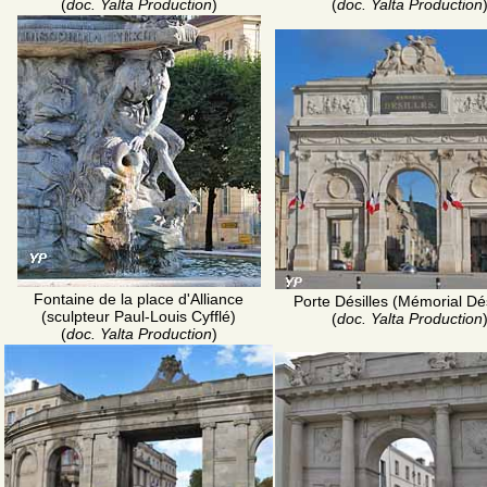
(
doc. Yalta Production
)
(
doc. Yalta Production
Fontaine de la place d'Alliance
Porte Désilles (Mémorial Dés
(sculpteur Paul-Louis Cyfflé)
(
doc. Yalta Production
(
doc. Yalta Production
)