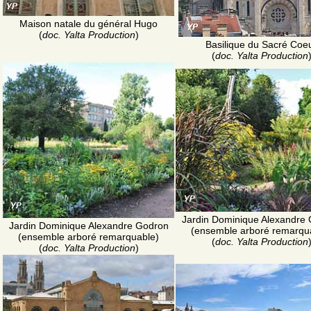
Maison natale du général Hugo
(
doc. Yalta Production
)
Basilique du Sacré Coe
(
doc. Yalta Production
Jardin Dominique Alexandre
Jardin Dominique Alexandre Godron
(ensemble arboré remarqu
(ensemble arboré remarquable)
(
doc. Yalta Production
(
doc. Yalta Production
)