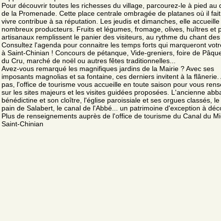
Pour découvrir toutes les richesses du village, parcourez-le à pied au 
de la Promenade. Cette place centrale ombragée de platanes où il fai
vivre contribue à sa réputation. Les jeudis et dimanches, elle accueille
nombreux producteurs. Fruits et légumes, fromage, olives, huîtres et 
artisanaux remplissent le panier des visiteurs, au rythme du chant des 
Consultez l'agenda pour connaitre les temps forts qui marqueront votr
à Saint-Chinian ! Concours de pétanque, Vide-greniers, foire de Pâque
du Cru, marché de noël ou autres fêtes traditionnelles...
Avez-vous remarqué les magnifiques jardins de la Mairie ? Avec ses
imposants magnolias et sa fontaine, ces derniers invitent à la flânerie.
pas, l'office de tourisme vous accueille en toute saison pour vous ren
sur les sites majeurs et les visites guidées proposées. L'ancienne abb
bénédictine et son cloître, l'église paroissiale et ses orgues classés, le
pain de Salabert, le canal de l'Abbé... un patrimoine d'exception à déco
Plus de renseignements auprès de l'office de tourisme du Canal du Mi
Saint-Chinian