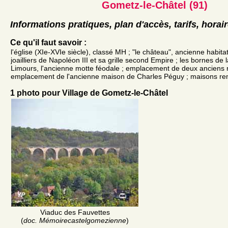
Gometz-le-Châtel (91)
Informations pratiques, plan d'accès, tarifs, horai
Ce qu'il faut savoir :
l'église (XIe-XVIe siècle), classé MH ; "le château", ancienne habita
joailliers de Napoléon III et sa grille second Empire ; les bornes de
Limours, l'ancienne motte féodale ; emplacement de deux anciens re
emplacement de l'ancienne maison de Charles Péguy ; maisons rem
1 photo pour Village de Gometz-le-Châtel
Viaduc des Fauvettes
(
doc. Mémoirecastelgomezienne
)