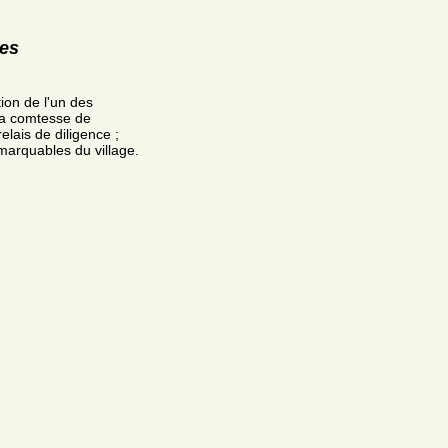
res
tion de l'un des
 la comtesse de
lais de diligence ;
arquables du village.