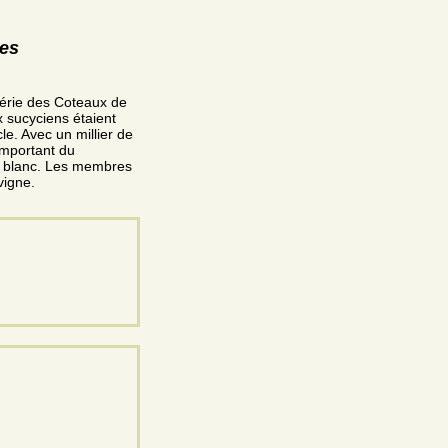
res
rérie des Coteaux de
x sucyciens étaient
le. Avec un millier de
important du
in blanc. Les membres
vigne.