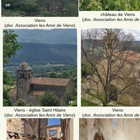
château de Viens
(
doc. Association les Amis de
Viens
(
doc. Association les Amis de Viens
)
Viens - église Saint Hilaire
Viens
(
doc. Association les Amis de Viens
)
(
doc. Association les Amis de