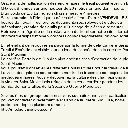
Grâce à la démultiplication des engrenages, le treuil pouvait lever un 
M� soit 8 tonnes sur une hauteur de 20 mètres en une demi heure.
D’un poids de 1,5 tonne, son chassis mesure 4 mètres.
Sa restauration à l’identique a nécessité à Jean-Pierre VENDEVILLE 
heures de travail : recherches documentaires, relevés et études du
mécanisme, création des outils pour l’usinage de pièces à restaurer.
Retrouvez l’intégralité de la restauration du treuil sur notre site internet
http://carrierespatrimoine.wordpress.com/category/restauration-du-treu
En attendant de retrouver sa place sur la forme de dela Carrière Saraz
Treuil d’Eméville est visible tout au long de l’année dans la carrière Pa
Saint Maximin.
La carrière Parrain est l'un des plus anciens sites d'extraction de la pi
Saint-Maximin.
Vous pourrez y observer les différents outils utilisés pour le travail de l
La visite des galeries souterraines montre les traces de son exploitatio
méthodes utilisées. Vous y découvrirez la culture des champignons ai
la vie des Saint-Maximinois réfugiés dans cette carrière pendant les
bombardements alliés de la Seconde Guerre Mondiale.
Si vous êtes un groupe ou bien si vous souhaitez une visite particulièr
pouvez contacter directement la Maison de la Pierre Sud Oise, notre
partenaire depuis plusieurs années.
http://mpdso.canalblog.com/