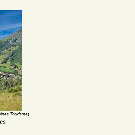
mines Tourisme
)
res