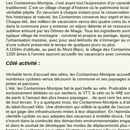
Les Contamines-Montjoie, c'est avant tout l'expression d'un caractè
traditionnel. C'est un village chargé d'histoire où le patrimoine loca
véritable pépite. En oeuvrant à chaque instant pour la conservation
fois historique et naturel, les Contamines conserve leur esprit et le
Chaque été, des milliers de vacanciers venus des quatre coins du
dans la commune pour y entamer un séjour détente et se ressourc
sublime entouré par les Dômes de Miage. Tous les ingrédients sont
typique village de montagne : convivial et propice au partage, épar
l'urbanisation massive, avec pour seul leitmotiv de s'immerger au c
d'une culture préservée le temps de quelques jours ou plus.
A 1164m d'altitude, au pied du Mont-Blanc, le village des Contamin
1200 âmes à l'année sauront accueillir les vacanciers avec conviviali
Côté activité :
Véritable terre d'accueil des vélos, les Contamines-Montjoie accue
nombreux cyclistes venus découvrir la commune et ses paysages a
pistes et parcours.
L'été, les Contamines-Montjoie fait la part belle au vélo. Praticable 
exclusivement dédiées ou sur sentiers, le VTT, le vélo ou le VAE s
de partir à l'assaut des plus beaux paysages... de quoi ravir les a
de tout terrain. Il y a quelques mois, les Contamines-Montjoie a d'
du label Accueil Vélo. Une distinction qui reflète la qualité de l'accue
)
et qui gage des infrastructures mises à leur disposition. En réponda
clientèle cycliste ou aux adeptes des vacances à mobilité douce, l'o
s'inscrit dans la continuité des démarches environnementales en
et dans le souhait de développer les modes de déplacements plus 
bornes de recharges pour vélos électriques sont par ailleurs disponi