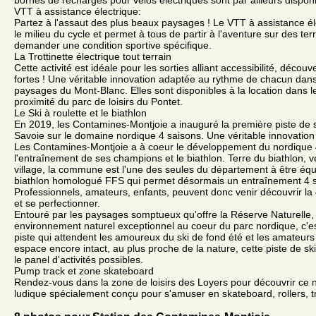
VTT à assistance électrique:
Partez à l'assaut des plus beaux paysages ! Le VTT à assistance él
le milieu du cycle et permet à tous de partir à l'aventure sur des ter
demander une condition sportive spécifique.
La Trottinette électrique tout terrain
Cette activité est idéale pour les sorties alliant accessibilité, décou
fortes ! Une véritable innovation adaptée au rythme de chacun dan
paysages du Mont-Blanc. Elles sont disponibles à la location dans le
proximité du parc de loisirs du Pontet.
Le Ski à roulette et le biathlon
En 2019, les Contamines-Montjoie a inauguré la première piste de 
Savoie sur le domaine nordique 4 saisons. Une véritable innovation 
Les Contamines-Montjoie a à coeur le développement du nordique 
l'entraînement de ses champions et le biathlon. Terre du biathlon, vér
village, la commune est l'une des seules du département à être éq
biathlon homologué FFS qui permet désormais un entraînement 4 s
Professionnels, amateurs, enfants, peuvent donc venir découvrir la d
et se perfectionner.
Entouré par les paysages somptueux qu'offre la Réserve Naturelle,
environnement naturel exceptionnel au coeur du parc nordique, c'es
piste qui attendent les amoureux du ski de fond été et les amateurs
espace encore intact, au plus proche de la nature, cette piste de sk
le panel d'activités possibles.
Pump track et zone skateboard
Rendez-vous dans la zone de loisirs des Loyers pour découvrir ce
ludique spécialement conçu pour s'amuser en skateboard, rollers, tro