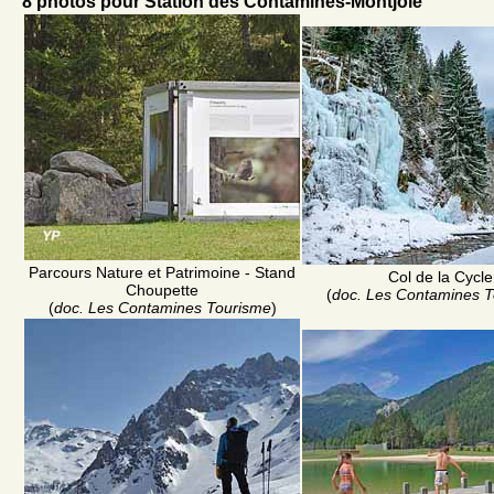
8 photos pour Station des Contamines-Montjoie
Parcours Nature et Patrimoine - Stand
Col de la Cycle
Choupette
(
doc. Les Contamines 
(
doc. Les Contamines Tourisme
)