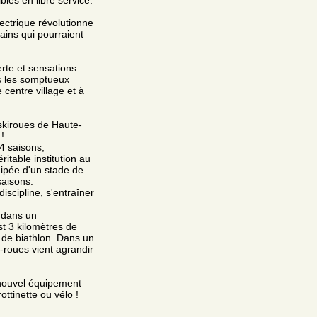
ectrique révolutionne
rains qui pourraient
verte et sensations
s les somptueux
 centre village et à
skiroues de Haute-
!
4 saisons,
itable institution au
uipée d'un stade de
aisons.
iscipline, s'entraîner
 dans un
t 3 kilomètres de
 de biathlon. Dans un
i-roues vient agrandir
 nouvel équipement
ttinette ou vélo !