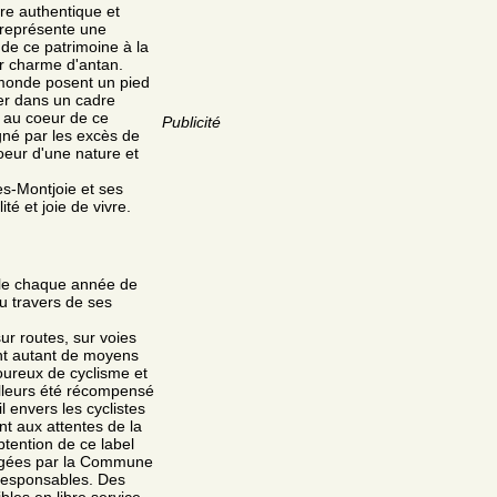
re authentique et
l représente une
 de ce patrimoine à la
ur charme d'antan.
 monde posent un pied
er dans un cadre
 au coeur de ce
Publicité
gné par les excès de
oeur d'une nature et
es-Montjoie et ses
té et joie de vivre.
ille chaque année de
u travers de ses
sur routes, sur voies
ont autant de moyens
moureux de cyclisme et
ailleurs été récompensé
il envers les cyclistes
nt aux attentes de la
btention de ce label
gagées par la Commune
responsables. Des
bles en libre service.