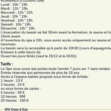
HORAIRES D'OUVERTURE
Lundi : 10h " 19h
Mardi : 12h " 19h
Mercredi : 12h " 22h
Jeudi : 10h " 19h
Vendredi : 10h " 19h
Samedi : 10h " 19h
Dimanche : 10h " 19h
L'évacuation du bassin se fait 30min avant la fermeture, le sauna e
15min avant.
A l'ouverture du spa à 10h, vous aurez accès uniquement au sauna et
hammam.
Le bassin sera lui accessible qu'à partir de 10h30 (cours d'aquagym
finissant à cette heure là).
Ouvert les jours fériés (sauf le 25/12 et le 01/01)
Tarifs :
Le Spa vous ouvre ses portes toute l'année 7 jours sur 7 sans rendez
Entrée réservée aux personnes de plus de 18 ans.
Accès à l'espace balnéo proposé sous forme de forfaits :
1 heure : 13 €
2 heures : 20 €
ou sous forme de cartes :
5 heures : 48 €
10 heures : 90€
20 heures : 160 €
SPA Dune & Eau