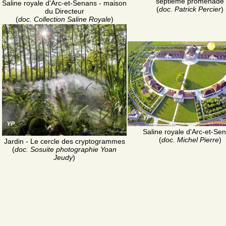
septième promenade
Saline royale d'Arc-et-Senans - maison
(
doc. Patrick Percier
)
du Directeur
(
doc. Collection Saline Royale
)
Saline royale d'Arc-et-Se
(
doc. Michel Pierre
)
Jardin - Le cercle des cryptogrammes
(
doc. Sosuite photographie Yoan
Jeudy
)