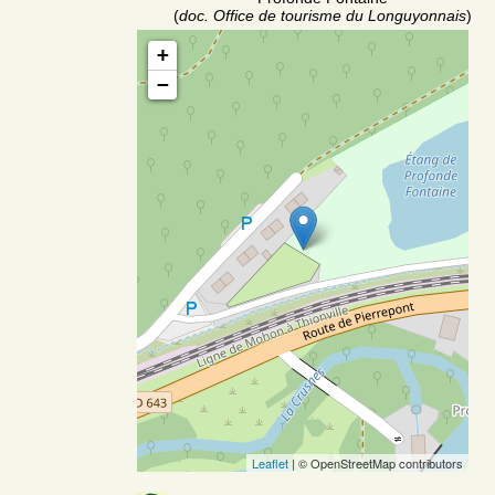
(
doc. Office de tourisme du Longuyonnais
)
+
−
Leaflet
| © OpenStreetMap contributors