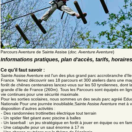
Parcours Aventure de Sainte Assise (
doc. Aventure Aventure
)
Informations pratiques, plan d'accès, tarifs, horaire
Ce qu'il faut savoir :
Sainte Assise Aventure est l'un des plus grand parc accrobranche d'Ile
France. Venez découvrir ses 18 parcours et 300 ateliers dans une ma
forêt de chênes centenaires lancez-vous sur les 50 tyroliennes, dont l
grande d'ile de France (260m). Tous les Parcours sont équipés en lig
vie continues pour une sécurité maximale.
Pour les sorties scolaires, nous sommes un des seuls parc agréé Edu
Nationale Pour une journée inoubliable,Sainte Assise Aventure met à v
disposition d'autres activités :
- Des randonnées trottinettes électrique tout terrain
- Un spider filet géant avec piscine à balles
- Un laserball : un jeu stratégique en forêt à jouer en équipe ou en fami
- Une catapulte pour un saut énorme à 17 m
- Une chasse au trésor sur le thème de l'écologie