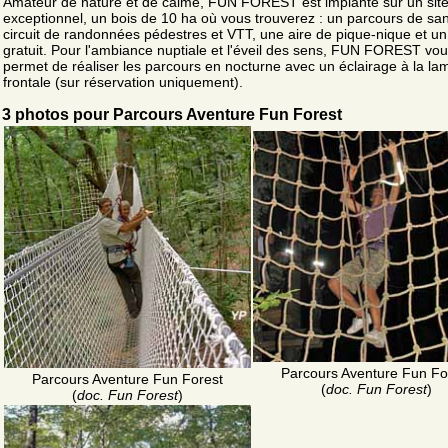
Amateur de nature et de calme, FUN FOREST est implanté sur un sit
exceptionnel, un bois de 10 ha où vous trouverez : un parcours de san
circuit de randonnées pédestres et VTT, une aire de pique-nique et un
gratuit. Pour l'ambiance nuptiale et l'éveil des sens, FUN FOREST vo
permet de réaliser les parcours en nocturne avec un éclairage à la la
frontale (sur réservation uniquement).
3 photos pour Parcours Aventure Fun Forest
Parcours Aventure Fun Fo
Parcours Aventure Fun Forest
(
doc. Fun Forest
)
(
doc. Fun Forest
)