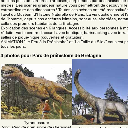
anciens puits de carrières d'ardoises, surplombés par des falaises de
mètres. Des scènes grandeur nature vous permettront de découvrir l
extraordinaire des dinosaures ! Toutes ces scènes ont été reconstitué
l'aval du Muséum d'Histoire Naturelle de Paris. La vie quotidienne et l'
de l'homme, depuis nos ancêtres lointains, sont aussi abordées, not
celle des premiers habitants de la Bretagne.
Explication des scènes en 6 langues. Accessibilité aux personnes à mo
réduite. Vaste centre d'accueil avec boutique, bar/snacking avec terra
salles de pique-nique (couvertes et gratuites).
ANIMATION "Le Feu à la Préhistoire" et "La Taille du Silex" vous est p
tous les jours.
4 photos pour Parc de préhistoire de Bretagne
Tyrannosaure
(
doc. Parc de préhistoire de Bretagne
)