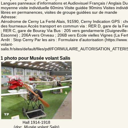
Langues panneaux d'informations et Audiovisuel Français / Anglais D
moyenne visite individuelle 60mins Visite guidée 90mins Visites individ
libres en permanences, visites de groupe guidées sur de mande
Adresse:
Aérodrome de Cerny La Ferté Alais, 91590, Cerny Indication GPS : c
des fourneaux Accès transport en commun via : RER D, gare de la Fer
; RER C, gare de Bouray Via Bus : 205 vers gendarmerie (Guigneville-
Essonne) ; 206A vers Orveau ; 206B vers Ecole vielles Vignes (La Fert
Arrêt : Stop Cerny Par les airs : Formulaire d'autorisation (https://ww
volant-
salis.fr/sites/default/files/pdf/FORMULAIRE_AUTORISATION_ATTER
1 photo pour Musée volant Salis
Hall 1914-1918
(
doc. Musée volant Salis
)