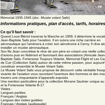
Mémorial 1935-1945 (
doc. Musée volant Salis
)
Informations pratiques, plan d'accès, tarifs, horaire
Ce qu'il faut savoir :
Quand Louis Blériot traverse la Manche en 1909, il détermine la vocat
Jean-Baptiste Salis pour l'aviation. Il en suivra une riche carrière en
aéronautique qui l'amènera à créer son aérodrome à Cerny. Il rêve alo
installer un musée aéronautique.
Son fils Jean concrétise le rêve de son père en créant une réelle colle
d'avions puis en fédérant et favorisant des associations (Amicale Jean
Baptiste Salis, Forteresse Toujours Volante, Memorial Flight et Les C
de Cuir (Collection Salis) autour de cette même passion, pour aujourd'
constituer ensemble le Musée Volant Salis.
Le Musée Volant Salis vous propose de découvrir cette véritable fres
vivante de l'aviation vous racontant l'aventure des hommes et des ma
travers une cinquantaine d'appareils exposés.
Une mention particulière pour la collection Morane Saulnier unique a
et la Forteresse Volante B-17.
Visites :
Langues parlées
Français / Anglais
Langues des visites guidées
Français / Anglais (audioguide)