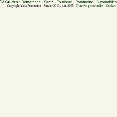
12 Guides :
Démarches - Santé - Tourisme - Patrimoine - Automobiles
Copyright Yalta Production - Janvier 2013 / juin 2025 -
Données personnelles - Cookies