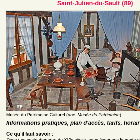
Saint-Julien-du-Sault (89)
Musée du Patrimoine Culturel (
doc. Musée du Patrimoine
)
Informations pratiques, plan d'accès, tarifs, horai
Ce qu'il faut savoir :
Dans une vaste demeure du XVIe siècle, nous évoquons le mode de v