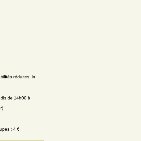
lités réduites, la
edis de 14h00 à
r)
upes : 4 €