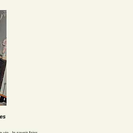
res
ie , le savoir faire