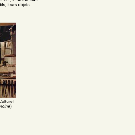
ils, leurs objets
ulturel
moine
)