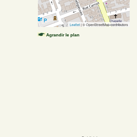
Leaflet
| © OpenStreetMap contributors
Agrandir le plan