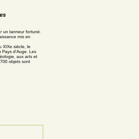
res
 un tanneur fortuné.
naissance mis en
 XIXe siècle, le
du Pays d'Auge. Les
éologie, aux arts et
e 700 objets sont