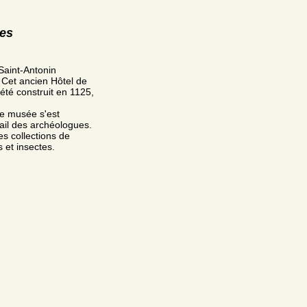
res
 Saint-Antonin
 Cet ancien Hôtel de
a été construit en 1125,
ce musée s'est
ail des archéologues.
es collections de
s et insectes.