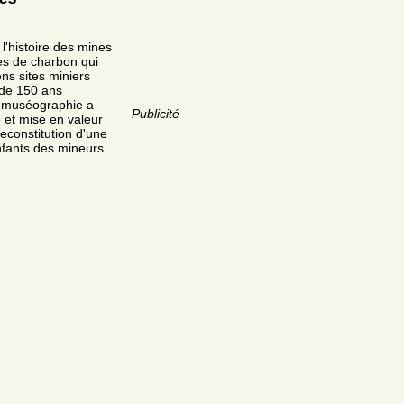
 l'histoire des mines
es de charbon qui
ens sites miniers
 de 150 ans
La muséographie a
Publicité
 et mise en valeur
reconstitution d'une
enfants des mineurs