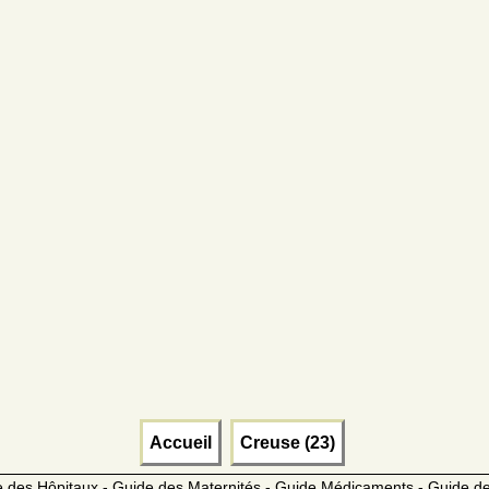
Accueil
Creuse (23)
 des Hôpitaux - Guide des Maternités - Guide Médicaments - Guide 