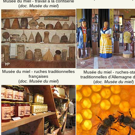
Musée du miel - travail à la confiserie
(
doc. Musée du miel
)
Musée du miel - ruches traditionnelles
Musée du miel - ruches-st
françaises
traditionnelles d’Allemagne d
(
doc. Musée du miel
)
(
doc. Musée du miel
)