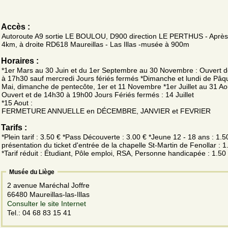
Accès :
Autoroute A9 sortie LE BOULOU, D900 direction LE PERTHUS - Après
4km, à droite RD618 Maureillas - Las Illas -musée à 900m
Horaires :
*1er Mars au 30 Juin et du 1er Septembre au 30 Novembre : Ouvert 
à 17h30 sauf mercredi Jours fériés fermés *Dimanche et lundi de Pâq
Mai, dimanche de pentecôte, 1er et 11 Novembre *1er Juillet au 31 Aou
Ouvert et de 14h30 à 19h00 Jours Fériés fermés : 14 Juillet
*15 Aout :
FERMETURE ANNUELLE en DÉCEMBRE, JANVIER et FEVRIER
Tarifs :
*Plein tarif : 3.50 € *Pass Découverte : 3.00 € *Jeune 12 - 18 ans : 1.5
présentation du ticket d'entrée de la chapelle St-Martin de Fenollar : 1
*Tarif réduit : Étudiant, Pôle emploi, RSA, Personne handicapée : 1.50
Musée du Liège
2 avenue Maréchal Joffre
66480 Maureillas-las-Illas
Consulter le site Internet
Tel.: 04 68 83 15 41