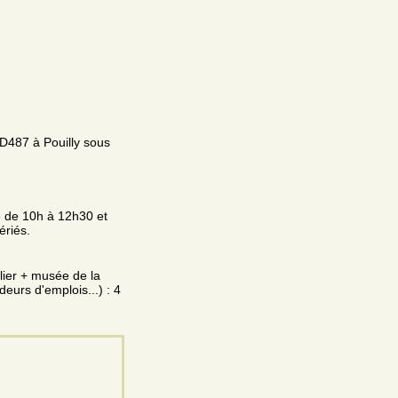
 D487 à Pouilly sous
e de 10h à 12h30 et
ériés.
lier + musée de la
deurs d'emplois...) : 4