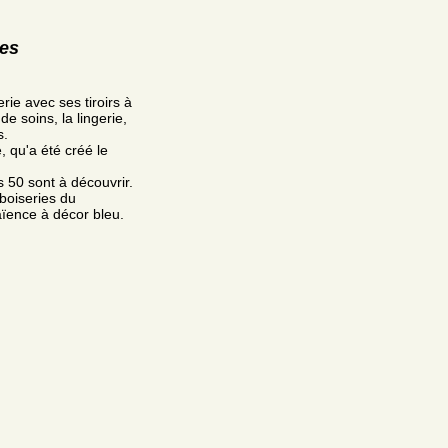
res
rie avec ses tiroirs à
e soins, la lingerie,
s.
, qu'a été créé le
 50 sont à découvrir.
boiseries du
aïence à décor bleu.