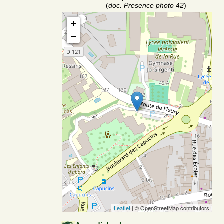
(
doc. Presence photo 42
)
+
−
Leaflet
| © OpenStreetMap contributors