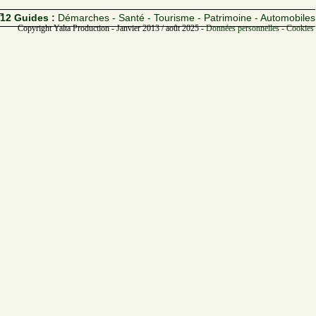
12 Guides :
Démarches - Santé - Tourisme - Patrimoine - Automobiles
Copyright Yalta Production - Janvier 2013 / août 2025 -
Données personnelles - Cookies