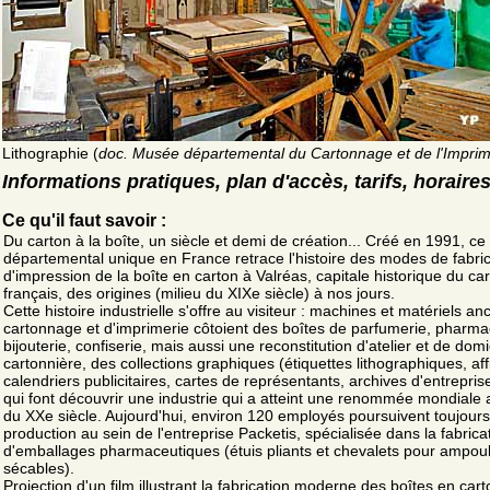
Lithographie (
doc. Musée départemental du Cartonnage et de l'Imprim
Informations pratiques, plan d'accès, tarifs, horaire
Ce qu'il faut savoir :
Du carton à la boîte, un siècle et demi de création... Créé en 1991, c
départemental unique en France retrace l'histoire des modes de fabric
d'impression de la boîte en carton à Valréas, capitale historique du c
français, des origines (milieu du XIXe siècle) à nos jours.
Cette histoire industrielle s'offre au visiteur : machines et matériels an
cartonnage et d'imprimerie côtoient des boîtes de parfumerie, pharma
bijouterie, confiserie, mais aussi une reconstitution d'atelier et de domi
cartonnière, des collections graphiques (étiquettes lithographiques, aff
calendriers publicitaires, cartes de représentants, archives d'entreprise
qui font découvrir une industrie qui a atteint une renommée mondiale
du XXe siècle. Aujourd'hui, environ 120 employés poursuivent toujours
production au sein de l'entreprise Packetis, spécialisée dans la fabrica
d'emballages pharmaceutiques (étuis pliants et chevalets pour ampou
sécables).
Projection d'un film illustrant la fabrication moderne des boîtes en cart