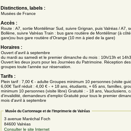
Distinctions, labels :
Musées de France
Accès :
Route : A7, sortie Montélimar Sud, suivre Grignan, puis Valréas / A7, s
Bollène, suivre Valréas Train : bus gare routière de Montélimar (à côté
gare)ou bus gare routière d'Orange (10 mn à pied de la gare)
Horaires :
Ouvert d'avril à septembre
du mardi au samedi et le premier dimanche du mois : 10h/13h et 14h
Ouvert les deux jours pour les Journées du Patrimoine. Réception des
groupes toute l'année sur réservation.
Tarifs :
Plein tarif : 7,00 € - adulte Groupes minimum 10 personnes (visite gui
6,00€ Tarif réduit : 4,00 € - + 18 ans, étudiants, + 65 ans, familles, gr
minimum 10 personnes (visite libre) Gratuité : - 18 ans, Vauclusiens, c
d'invalidité, demandeurs d'emploi Gratuité pour tous le premier dima
mois d'avril à septembre
Musée du Cartonnage et de l'Imprimerie de Valréas
3 avenue Maréchal Foch
84600 Valréas
Consulter le site Internet