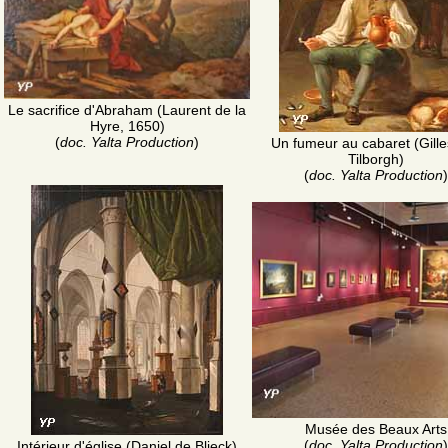
Le sacrifice d'Abraham (Laurent de la
Hyre, 1650)
(
doc. Yalta Production
)
Un fumeur au cabaret (Gill
Tilborgh)
(
doc. Yalta Production
)
Musée des Beaux Arts
(
doc. Yalta Production
)
Intérieur d'église (Daniel de Blieck)