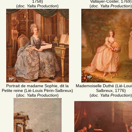
1758)
Vallayer-Coster, 1769)
(
doc. Yalta Production
)
(
doc. Yalta Production
)
Portrait de madame Sophie, dit la
Mademoiselle Duthé (Lié-Loui
Petite reine (Lié-Louis Périn-Salbreux)
Salbreux, 1776)
(
doc. Yalta Production
)
(
doc. Yalta Production
)