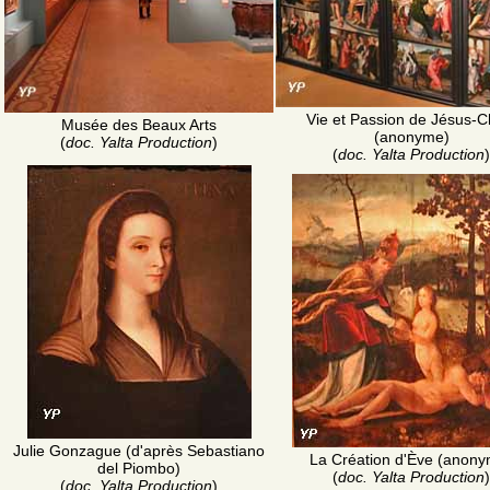
Vie et Passion de Jésus-Ch
Musée des Beaux Arts
(anonyme)
(
doc. Yalta Production
)
(
doc. Yalta Production
)
Julie Gonzague (d'après Sebastiano
La Création d'Ève (anon
del Piombo)
(
doc. Yalta Production
)
(
doc. Yalta Production
)