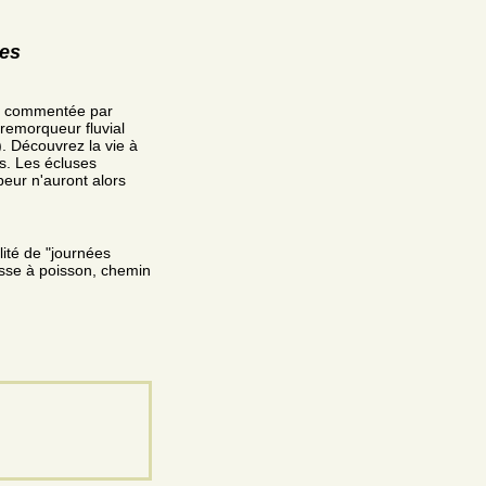
res
site commentée par
remorqueur fluvial
. Découvrez la vie à
ts. Les écluses
peur n'auront alors
lité de "journées
asse à poisson, chemin