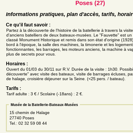
Poses (27)
Informations pratiques, plan d'accès, tarifs, horai
Ce qu'il faut savoir :
Partez à la découverte de l'histoire de la batellerie à travers la vi
d'anciens batelliers de deux bateaux-musées. Le "Fauvette" est un 
classé Monument Historique et remis dans son état d'origine (1928)
bord à l'époque, la salle des machines, la timonerie et les logemen
fonctionnantes, les barrages, les moteurs anciens, la machine à va
plus de secrets pour vous.
Horaires :
Ouvert du 01/03 du 30/11 sur R.V. Durée de la visite : 1h30. Possibi
découverte" avec visite des bateaux, visite de barrages écluses, p
de halage, croisière déjeuner sur la Seine. (<25 pers. / bateau).
Tarifs :
Tarif adulte : 3 € / Scolaire (-18ans) : 2 €.
Musée de la Batellerie-Bateaux-Musées
15 chemin de Halage
27740 Poses
Tel.: 02 32 59 08 44