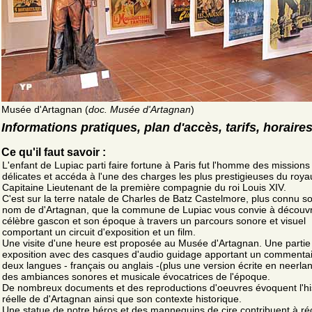
Musée d'Artagnan (
doc. Musée d'Artagnan
)
Informations pratiques, plan d'accès, tarifs, horaire
Ce qu'il faut savoir :
L'enfant de Lupiac parti faire fortune à Paris fut l'homme des missions 
délicates et accéda à l'une des charges les plus prestigieuses du roy
Capitaine Lieutenant de la première compagnie du roi Louis XIV.
C'est sur la terre natale de Charles de Batz Castelmore, plus connu so
nom de d'Artagnan, que la commune de Lupiac vous convie à découvri
célèbre gascon et son époque à travers un parcours sonore et visuel
comportant un circuit d'exposition et un film.
Une visite d'une heure est proposée au Musée d'Artagnan. Une partie
exposition avec des casques d'audio guidage apportant un commenta
deux langues - français ou anglais -(plus une version écrite en neerlan
des ambiances sonores et musicale évocatrices de l'époque.
De nombreux documents et des reproductions d'oeuvres évoquent l'hi
réelle de d'Artagnan ainsi que son contexte historique.
Une statue de notre héros et des mannequins de cire contribuent à ré