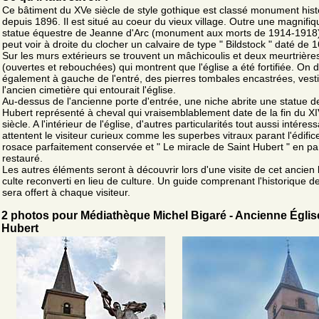
Ce bâtiment du XVe siècle de style gothique est classé monument hist
depuis 1896. Il est situé au coeur du vieux village. Outre une magnifiq
statue équestre de Jeanne d'Arc (monument aux morts de 1914-1918)
peut voir à droite du clocher un calvaire de type " Bildstock " daté de 
Sur les murs extérieurs se trouvent un mâchicoulis et deux meurtrière
(ouvertes et rebouchées) qui montrent que l'église a été fortifiée. On 
également à gauche de l'entré, des pierres tombales encastrées, vest
l'ancien cimetière qui entourait l'église.
Au-dessus de l'ancienne porte d'entrée, une niche abrite une statue d
Hubert représenté à cheval qui vraisemblablement date de la fin du X
siècle. A l'intérieur de l'église, d'autres particularités tout aussi intéres
attentent le visiteur curieux comme les superbes vitraux parant l'édifice
rosace parfaitement conservée et " Le miracle de Saint Hubert " en par
restauré.
Les autres éléments seront à découvrir lors d'une visite de cet ancien 
culte reconverti en lieu de culture. Un guide comprenant l'historique de
sera offert à chaque visiteur.
2 photos pour Médiathèque Michel Bigaré - Ancienne Église
Hubert