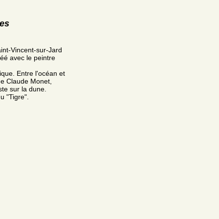
res
int-Vincent-sur-Jard
réé avec le peintre
tique. Entre l'océan et
de Claude Monet,
ste sur la dune.
u "Tigre".